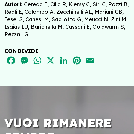
Autori:
Cereda E, Cilia R, Klersy C, Siri C, Pozzi B,
Reali E, Colombo A, Zecchinelli AL, Mariani CB,
Tesei S, Canesi M, Sacilotto G, Meucci N, Zini M,
Isaias IU, Barichella M, Cassani E, Goldwurm S,
Pezzoli G
CONDIVIDI
FACEBOOK
MESSENGER
WHATSAPP
X
LINKEDIN
PINTEREST
EMAIL
VUOI RIMANERE