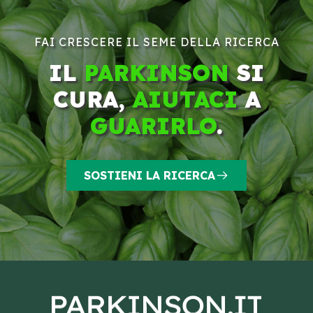
FAI CRESCERE IL SEME DELLA RICERCA
IL
PARKINSON
SI
CURA,
AIUTACI
A
GUARIRLO
.
SOSTIENI LA RICERCA