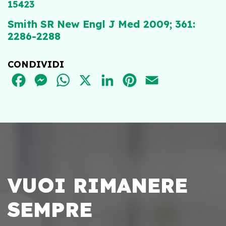
15423
Smith SR New Engl J Med 2009; 361:
2286-2288
CONDIVIDI
FACEBOOK
MESSENGER
WHATSAPP
X
LINKEDIN
PINTEREST
EMAIL
VUOI RIMANERE
SEMPRE