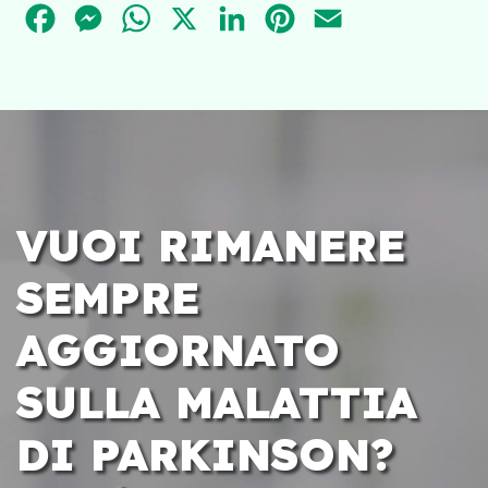
FACEBOOK
MESSENGER
WHATSAPP
X
LINKEDIN
PINTEREST
EMAIL
VUOI RIMANERE
SEMPRE
AGGIORNATO
SULLA MALATTIA
DI PARKINSON?