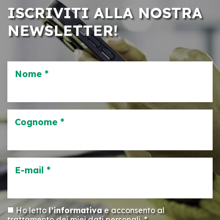
ISCRIVITI ALLA NOSTRA
NEWSLETTER!
Nome *
Cognome *
E-mail *
Ho letto
l’informativa
e acconsento al
trattamento dei miei dati personali. *