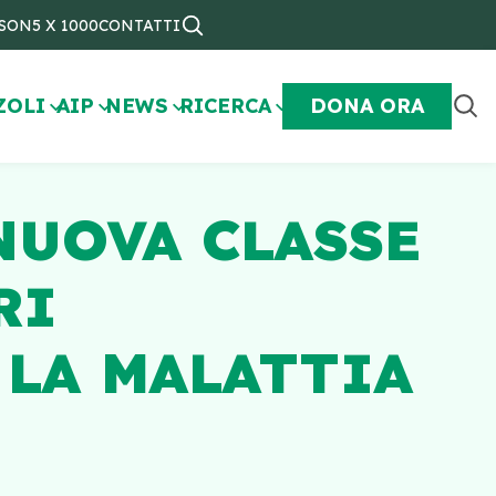
NSON
5 X 1000
CONTATTI
ZOLI
AIP
NEWS
RICERCA
DONA ORA
NUOVA CLASSE
RI
 LA MALATTIA