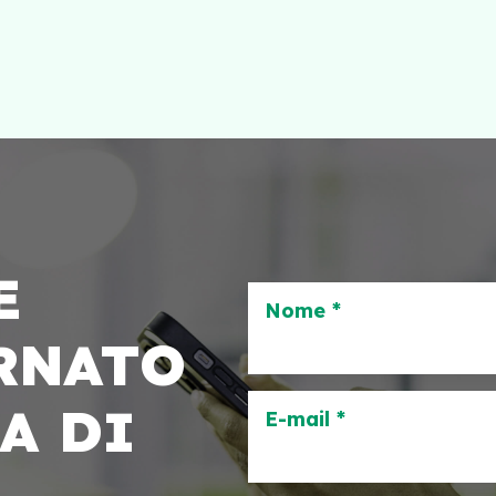
E
Nome *
RNATO
A DI
E-mail *