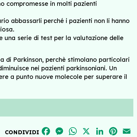
ono compromesse in molti pazienti
rio abbassarli perché i pazienti non li hanno
iosa.
e una serie di test per la valutazione delle
a di Parkinson, perchè stimolano particolari
diminuisce nei pazienti parkinsoniani. Un
ttere a punto nuove molecole per superare il
FACEBOOK
MESSENGER
WHATSAPP
X
LINKEDIN
PINT
E
CONDIVIDI