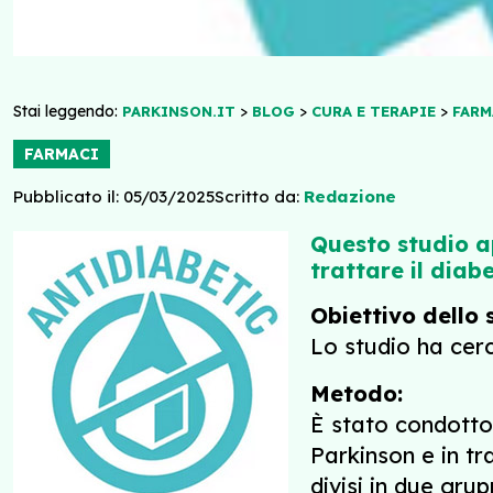
Stai leggendo:
>
>
>
PARKINSON.IT
BLOG
CURA E TERAPIE
FARM
FARMACI
Pubblicato il: 05/03/2025
Scritto da:
Redazione
Questo studio a
trattare il diab
Obiettivo dello 
Lo studio ha cerc
Metodo:
È stato condotto 
Parkinson e in t
divisi in due gru