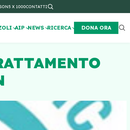
NSON
5 X 1000
CONTATTI
ZOLI
AIP
NEWS
RICERCA
DONA ORA
TRATTAMENTO
N