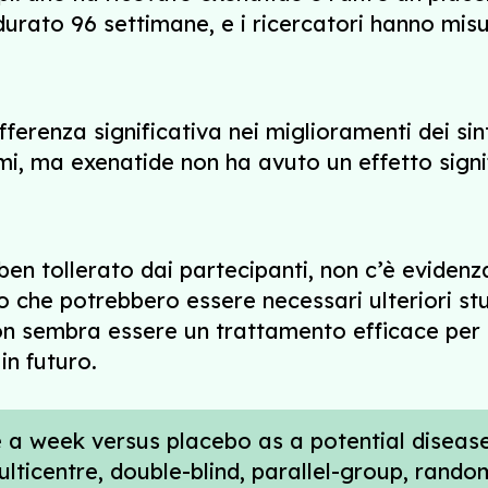
durato 96 settimane, e i ricercatori hanno mis
fferenza significativa nei miglioramenti dei sin
, ma exenatide non ha avuto un effetto signif
ben tollerato dai partecipanti, non c’è eviden
no che potrebbero essere necessari ulteriori st
 non sembra essere un trattamento efficace per
in futuro.
e a week versus placebo as a potential diseas
lticentre, double-blind, parallel-group, rando