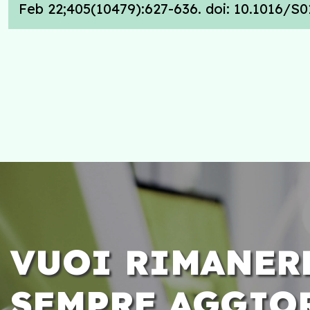
Feb 22;405(10479):627-636. doi: 10.1016/S
VUOI RIMANER
SEMPRE AGGIO