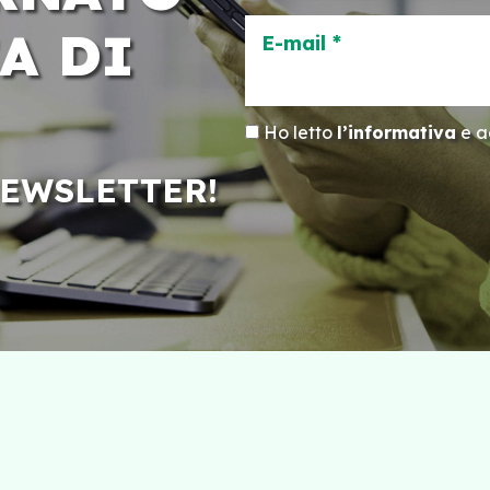
A DI
E-mail *
Ho letto
l’informativa
e ac
NEWSLETTER!