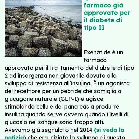
farmaco già
approvato per
il diabete di
tipo II
Exenatide è un
farmaco
approvato per il trattamento del diabete di tipo
2 ad insorgenza non giovanile dovuto allo
sviluppo di resistenza all’insulina. È un agonista
del recettore per un peptide che somiglia al
glucagone naturale (GLP-1) e agisce
stimolando cellule del pancreas a produrre
insulina quando serve ovvero quando i livelli di
glucosio nel sangue sono troppo alti.
Avevamo già segnalato nel 2014
(si veda la
notizia
) che era iniziato lo sviluppo di questo