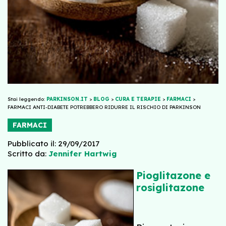
Stai leggendo:
PARKINSON.IT
>
BLOG
>
CURA E TERAPIE
>
FARMACI
>
FARMACI ANTI-DIABETE POTREBBERO RIDURRE IL RISCHIO DI PARKINSON
FARMACI
Pubblicato il: 29/09/2017
Scritto da:
Jennifer Hartwig
Pioglitazone e
rosiglitazone