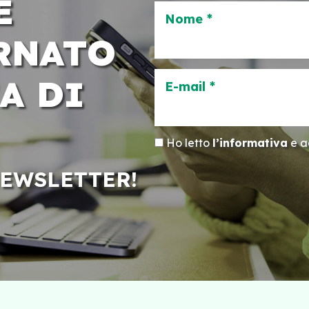
E
Nome *
RNATO
A DI
E-mail *
Ho letto
l’informativa
e ac
NEWSLETTER!