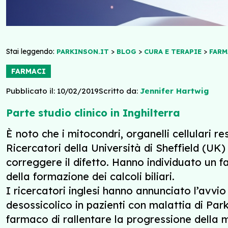
Stai leggendo:
>
>
>
PARKINSON.IT
BLOG
CURA E TERAPIE
FARM
FARMACI
Pubblicato il: 10/02/2019
Scritto da:
Jennifer Hartwig
Parte studio clinico in Inghilterra
È noto che i mitocondri, organelli cellulari r
Ricercatori della Università di Sheffield (U
correggere il difetto. Hanno individuato un 
della formazione dei calcoli biliari.
I ricercatori inglesi hanno annunciato l’avvio 
desossicolico in pazienti con malattia di Par
farmaco di rallentare la progressione della m