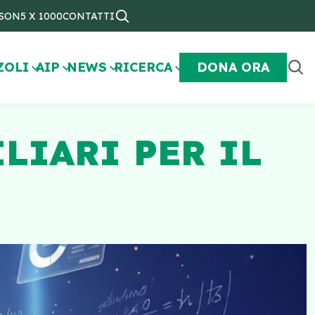
NSON
5 X 1000
CONTATTI
ZOLI
AIP
NEWS
RICERCA
DONA ORA
LIARI PER IL