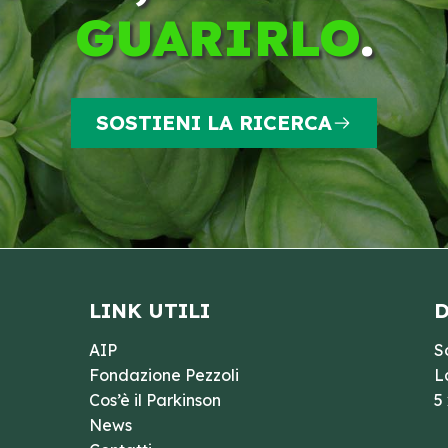
GUARIRLO
.
SOSTIENI LA RICERCA
LINK UTILI
D
AIP
S
Fondazione Pezzoli
L
Cos’è il Parkinson
5
News