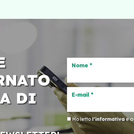
E
Nome *
RNATO
A DI
E-mail *
Ho letto
l’informativa
e ac