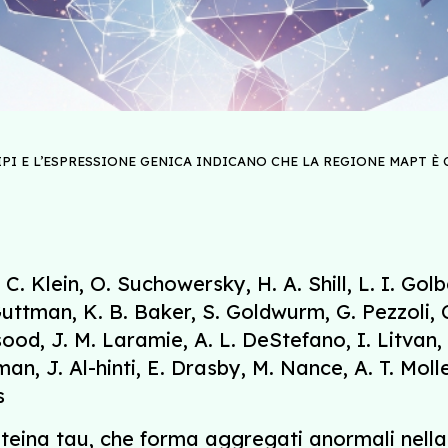
IPI E L’ESPRESSIONE GENICA INDICANO CHE LA REGIONE MAPT È
, C. Klein, O. Suchowersky, H. A. Shill, L. I. Go
Guttman, K. B. Baker, S. Goldwurm, G. Pezzoli, C.
sood, J. M. Laramie, A. L. DeStefano, I. Litvan,
rman, J. Al-hinti, E. Drasby, M. Nance, A. T. Mol
s
teina tau, che forma aggregati anormali nella