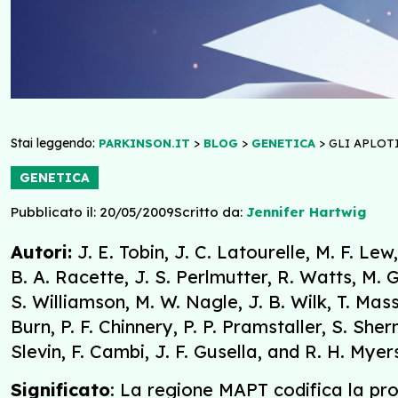
Stai leggendo:
>
>
>
PARKINSON.IT
BLOG
GENETICA
GLI APLOT
GENETICA
Pubblicato il: 20/05/2009
Scritto da:
Jennifer Hartwig
Autori:
J. E. Tobin, J. C. Latourelle, M. F. Lew
B. A. Racette, J. S. Perlmutter, R. Watts, M. 
S. Williamson, M. W. Nagle, J. B. Wilk, T. Mas
Burn, P. F. Chinnery, P. P. Pramstaller, S. She
Slevin, F. Cambi, J. F. Gusella, and R. H. Myer
Significato
: La regione MAPT codifica la pro