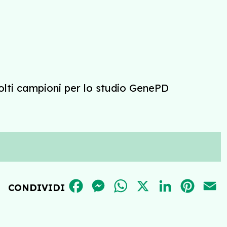
olti campioni per lo studio GenePD
FACEBOOK
MESSENGER
WHATSAPP
X
LINKEDIN
PINT
E
CONDIVIDI