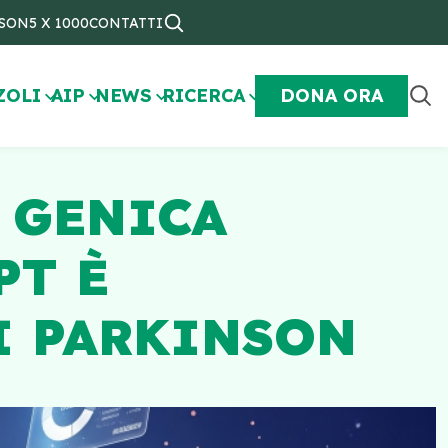
NSON
5 X 1000
CONTATTI
ZOLI
AIP
NEWS
RICERCA
DONA ORA
E GENICA
PT È
I PARKINSON