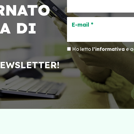
RNATO
A DI
E-mail *
Ho letto
l’informativa
e ac
NEWSLETTER!