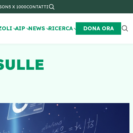
NSON
5 X 1000
CONTATTI
ZOLI
AIP
NEWS
RICERCA
DONA ORA
SULLE