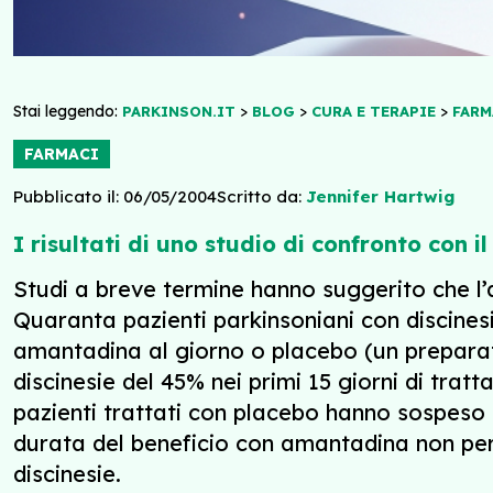
Stai leggendo:
>
>
>
PARKINSON.IT
BLOG
CURA E TERAPIE
FARM
FARMACI
Pubblicato il: 06/05/2004
Scritto da:
Jennifer Hartwig
I risultati di uno studio di confronto con i
Studi a breve termine hanno suggerito che l’a
Quaranta pazienti parkinsoniani con discine
amantadina al giorno o placebo (un preparato
discinesie del 45% nei primi 15 giorni di trat
pazienti trattati con placebo hanno sospeso i
durata del beneficio con amantadina non per
discinesie.