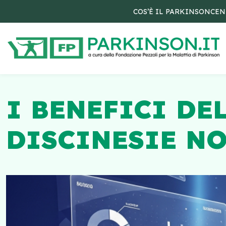
COS’È IL PARKINSON
CEN
I BENEFICI DE
DISCINESIE N