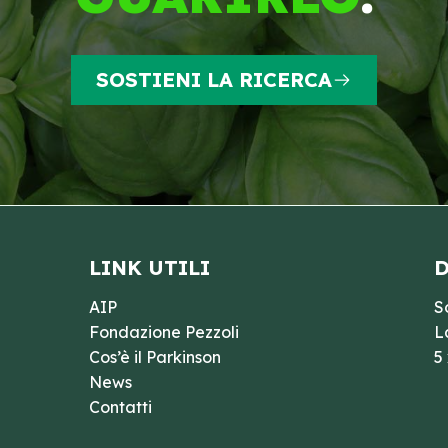
SOSTIENI LA RICERCA
LINK UTILI
D
AIP
S
Fondazione Pezzoli
L
Cos’è il Parkinson
5
News
Contatti