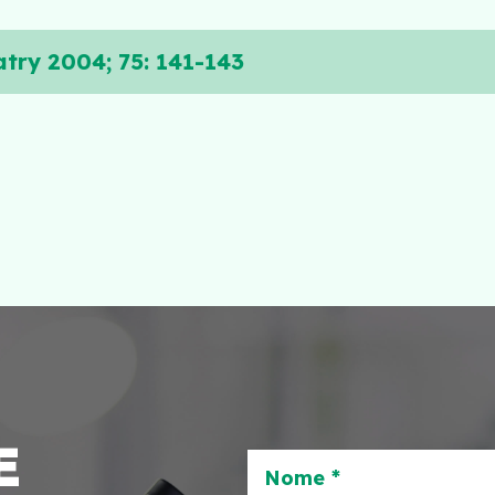
try 2004; 75: 141-143
E
Nome *