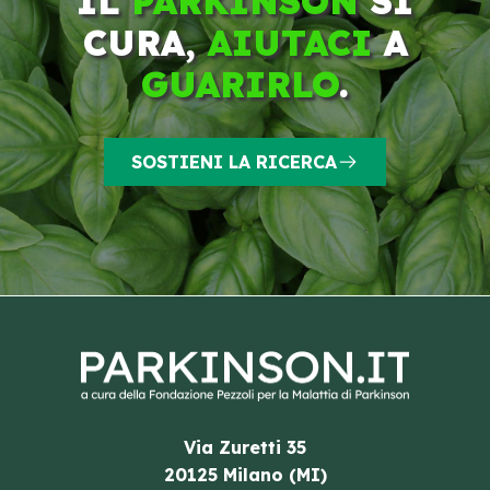
IL
PARKINSON
SI
CURA,
AIUTACI
A
GUARIRLO
.
SOSTIENI LA RICERCA
Via Zuretti 35
20125 Milano (MI)