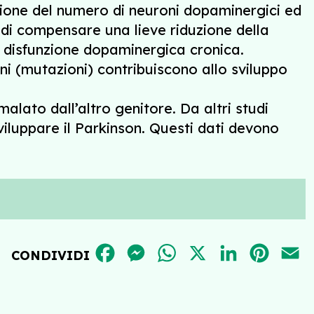
uzione del numero di neuroni dopaminergici ed
 di compensare una lieve riduzione della
 disfunzione dopaminergica cronica.
i (mutazioni) contribuiscono allo sviluppo
lato dall’altro genitore. Da altri studi
iluppare il Parkinson. Questi dati devono
FACEBOOK
MESSENGER
WHATSAPP
X
LINKEDIN
PINT
E
CONDIVIDI