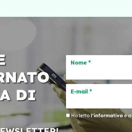
E
Nome *
RNATO
A DI
E-mail *
Ho letto
l’informativa
e ac
NEWSLETTER!