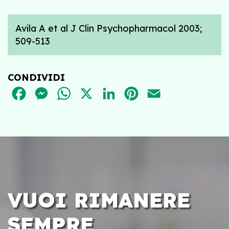
Avila A et al J Clin Psychopharmacol 2003;
509-513
CONDIVIDI
FACEBOOK
MESSENGER
WHATSAPP
X
LINKEDIN
PINTEREST
EMAIL
VUOI RIMANERE
SEMPRE