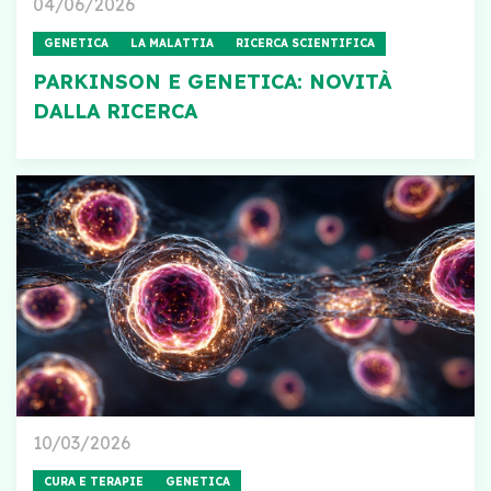
04/06/2026
GENETICA
LA MALATTIA
RICERCA SCIENTIFICA
PARKINSON E GENETICA: NOVITÀ
DALLA RICERCA
10/03/2026
CURA E TERAPIE
GENETICA