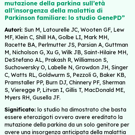
mutazione della parkina sull’età
all’insorgenza della malattia di
Parkinson familiare: lo studio GenePD”
Autori:
Sun M, Latourelle JC, Wooten GF, Lew
MF, Klein C, Shill HA, Golbe LI, Mark MH,
Racette BA, Perlmutter JS, Parsian A, Guttman
M, Nicholson G, Xu G, Wilk JB, Saint-Hilaire MH,
DeStefano AL, Prakash R, Williamson S,
Suchowersky O, Labelle N, Growdon JH, Singer
C, Watts RL, Goldwurm S, Pezzoli G, Baker KB,
Pramstaller PP, Burn DJ, Chinnery PF, Sherman
S, Vieregge P, Litvan I, Gillis T, MacDonald ME,
Myers RH, Gusella JF.
Significato:
lo studio ha dimostrato che basta
essere eterozigoti ovvero avere ereditato la
mutazione della parkina da un solo genitore per
avere una insorgenza anticipata della malattia