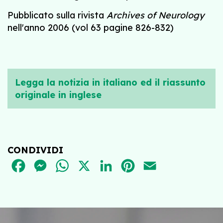
Pubblicato sulla rivista
Archives of Neurology
nell'anno 2006 (vol 63 pagine 826-832)
Legga la notizia in italiano ed il riassunto
originale in inglese
CONDIVIDI
FACEBOOK
MESSENGER
WHATSAPP
X
LINKEDIN
PINTEREST
EMAIL