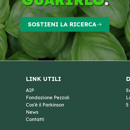
SOSTIENI LA RICERCA
LINK UTILI
D
AIP
S
Fondazione Pezzoli
L
Cos’è il Parkinson
5
News
Contatti