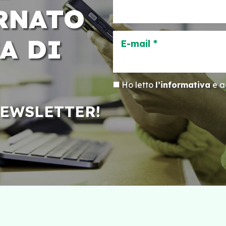
RNATO
A DI
E-mail *
Ho letto
l’informativa
e ac
NEWSLETTER!