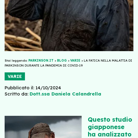
Stai leggendo:
PARKINSON.IT
>
BLOG
>
VARIE
>
LA FATICA NELLA MALATTIA DI
PARKINSON DURANTE LA PANDEMIA DI COVID-19
VARIE
Pubblicato il: 14/10/2024
Scritto da:
Dott.ssa Daniela Calandrella
Questo studio
giapponese
ha analizzato