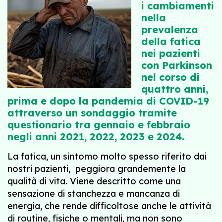
i cambiamenti
nella
prevalenza
della fatica
nei pazienti
con Parkinson
nel corso di
quattro anni,
prima e dopo la pandemia di COVID-19
attraverso un sondaggio tramite
questionario tra gennaio e febbraio
negli anni 2021, 2022, 2023 e 2024.
La fatica, un sintomo molto spesso riferito dai
nostri pazienti, peggiora grandemente la
qualità di vita. Viene descritto come una
sensazione di stanchezza e mancanza di
energia, che rende difficoltose anche le attività
di routine, fisiche o mentali, ma non sono