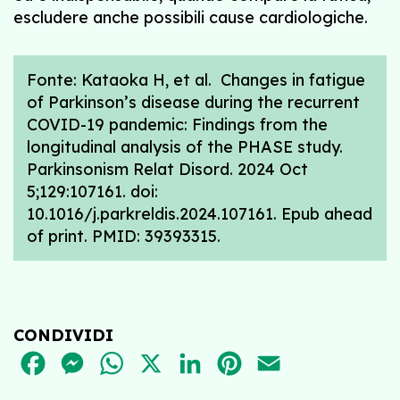
escludere anche possibili cause cardiologiche.
Fonte: Kataoka H, et al. Changes in fatigue
of Parkinson’s disease during the recurrent
COVID-19 pandemic: Findings from the
longitudinal analysis of the PHASE study.
Parkinsonism Relat Disord. 2024 Oct
5;129:107161. doi:
10.1016/j.parkreldis.2024.107161. Epub ahead
of print. PMID: 39393315.
CONDIVIDI
FACEBOOK
MESSENGER
WHATSAPP
X
LINKEDIN
PINTEREST
EMAIL