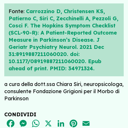
Fonte:
Carrozzino D, Christensen KS,
Patierno C, Siri C, Zecchinelli A, Pezzoli G,
Cosci F. The Hopkins Symptom Checklist
(SCL-90-R): A Patient-Reported Outcome
Measure in Parkinson’s Disease. J
Geriatr Psychiatry Neurol. 2021 Dec
31:8919887211060020. doi:
10.1177/08919887211060020. Epub
ahead of print. PMID: 34971324.
a cura della dott.ssa Chiara Siri, neuropsicologa,
consulente Fondazione Grigioni per il Morbo di
Parkinson
CONDIVIDI
FACEBOOK
MESSENGER
WHATSAPP
X
LINKEDIN
PINTEREST
EMAIL