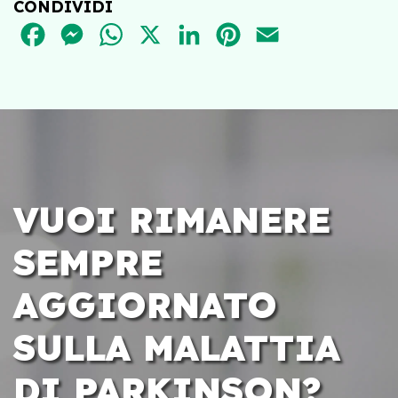
CONDIVIDI
FACEBOOK
MESSENGER
WHATSAPP
X
LINKEDIN
PINTEREST
EMAIL
VUOI RIMANERE
SEMPRE
AGGIORNATO
SULLA MALATTIA
DI PARKINSON?