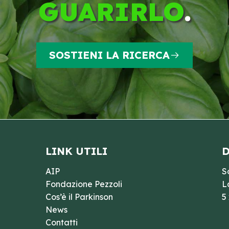
GUARIRLO
.
SOSTIENI LA RICERCA
LINK UTILI
D
AIP
S
Fondazione Pezzoli
L
Cos’è il Parkinson
5
News
Contatti