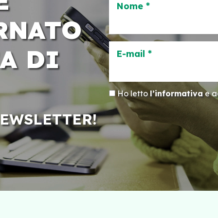
E
Nome *
RNATO
A DI
E-mail *
Ho letto
l’informativa
e ac
NEWSLETTER!