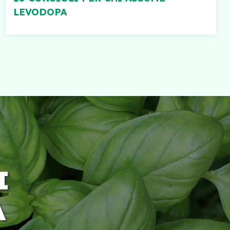
LEVODOPA
I
A