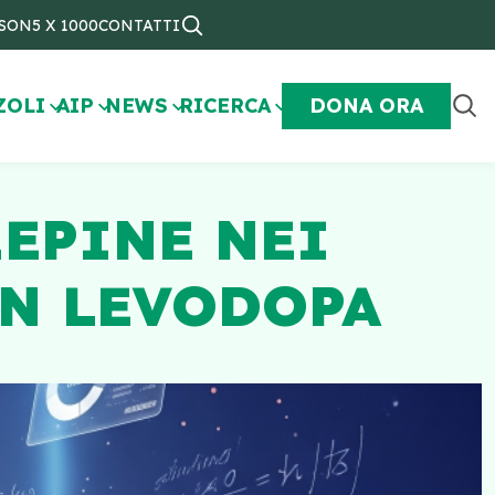
NSON
5 X 1000
CONTATTI
ZOLI
AIP
NEWS
RICERCA
DONA ORA
ZEPINE NEI
ON LEVODOPA