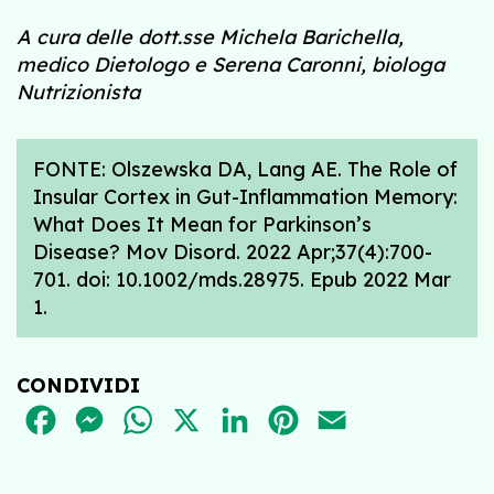
A cura delle dott.sse Michela Barichella,
medico Dietologo e Serena Caronni, biologa
Nutrizionista
FONTE: Olszewska DA, Lang AE. The Role of
Insular Cortex in Gut-Inflammation Memory:
What Does It Mean for Parkinson’s
Disease? Mov Disord. 2022 Apr;37(4):700-
701. doi: 10.1002/mds.28975. Epub 2022 Mar
1.
CONDIVIDI
FACEBOOK
MESSENGER
WHATSAPP
X
LINKEDIN
PINTEREST
EMAIL