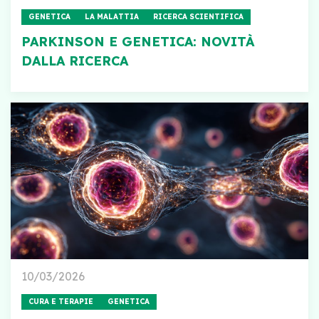
GENETICA
LA MALATTIA
RICERCA SCIENTIFICA
PARKINSON E GENETICA: NOVITÀ
DALLA RICERCA
10/03/2026
CURA E TERAPIE
GENETICA