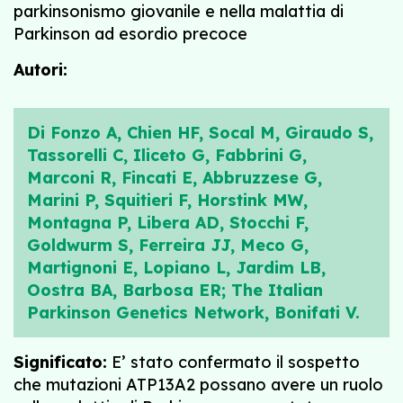
parkinsonismo giovanile e nella malattia di
Parkinson ad esordio precoce
Autori:
Di Fonzo A, Chien HF, Socal M, Giraudo S,
Tassorelli C, Iliceto G, Fabbrini G,
Marconi R, Fincati E, Abbruzzese G,
Marini P, Squitieri F, Horstink MW,
Montagna P, Libera AD, Stocchi F,
Goldwurm S, Ferreira JJ, Meco G,
Martignoni E, Lopiano L, Jardim LB,
Oostra BA, Barbosa ER; The Italian
Parkinson Genetics Network, Bonifati V.
Significato:
E’ stato confermato il sospetto
che mutazioni ATP13A2 possano avere un ruolo