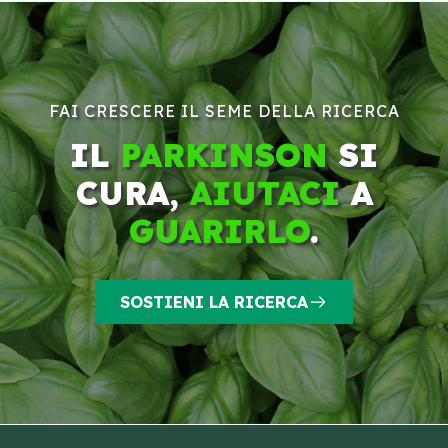
FAI CRESCERE IL SEME DELLA RICERCA
IL
PARKINSON
SI
CURA,
AIUTACI
A
GUARIRLO
.
SOSTIENI LA RICERCA