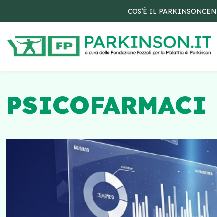
COS’È IL PARKINSON
CEN
PSICOFARMACI