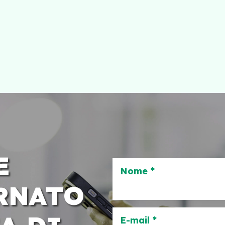
E
Nome *
RNATO
E-mail *