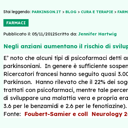
Stai leggendo:
>
>
>
PARKINSON.IT
BLOG
CURA E TERAPIE
FARM
FARMACI
Pubblicato il: 05/11/2012
Scritto da:
Jennifer Hartwig
Negli anziani aumentano il rischio di svil
E’ noto che alcuni tipi di psicofarmaci detti
parkinsoniani. In genere è sufficiente sospen
Ricercatori francesi hanno seguito quasi 3.00
Parkinson. Hanno rilevato che il 22% dei sog
trattati con psicofarmaci, mentre tale percen
di sviluppare una malattia vera e propria era 
3.6 per le benzamidi e 2.6 per le fenotiazine).
Fonte:
Foubert-Samier e coll Neurology 20