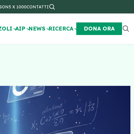
NSON
5 X 1000
CONTATTI
ZOLI
AIP
NEWS
RICERCA
DONA ORA