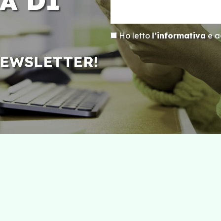
A DI
Ho letto
l’informativa
e ac
NEWSLETTER!