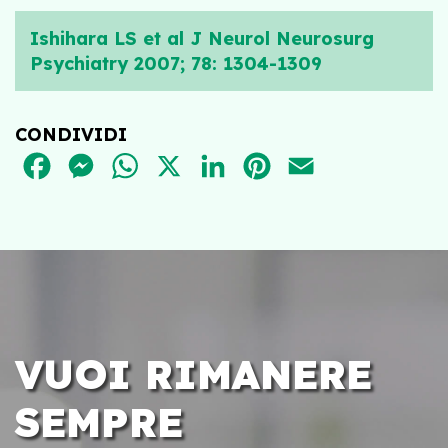
Ishihara LS et al J Neurol Neurosurg
Psychiatry 2007; 78: 1304-1309
CONDIVIDI
FACEBOOK
MESSENGER
WHATSAPP
X
LINKEDIN
PINTEREST
EMAIL
VUOI RIMANERE
SEMPRE