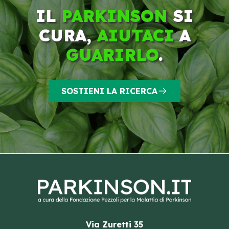
IL
PARKINSON
SI
CURA,
AIUTACI
A
GUARIRLO
.
SOSTIENI LA RICERCA
Via Zuretti 35