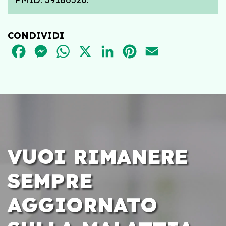
CONDIVIDI
FACEBOOK
MESSENGER
WHATSAPP
X
LINKEDIN
PINTEREST
EMAIL
VUOI RIMANERE
SEMPRE
AGGIORNATO