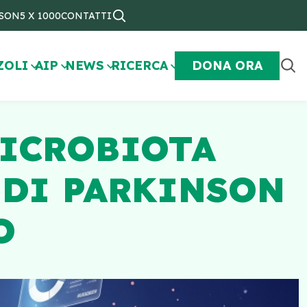
NSON
5 X 1000
CONTATTI
ZOLI
AIP
NEWS
RICERCA
DONA ORA
MICROBIOTA
 DI PARKINSON
O