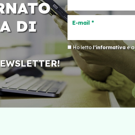
RNATO
A DI
E-mail *
Ho letto
l’informativa
e ac
NEWSLETTER!