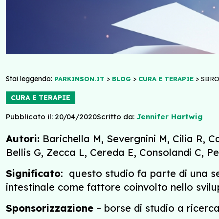
Stai leggendo:
>
>
>
PARKINSON.IT
BLOG
CURA E TERAPIE
SBRO
CURA E TERAPIE
Pubblicato il: 20/04/2020
Scritto da:
Jennifer Hartwig
Autori:
Barichella M, Severgnini M, Cilia R, Ca
Bellis G, Zecca L, Cereda E, Consolandi C, Pe
Significato
: questo studio fa parte di una se
intestinale come fattore coinvolto nello svil
Sponsorizzazione
– borse di studio a ricerca