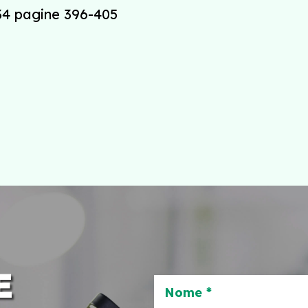
34 pagine 396-405
E
Nome *