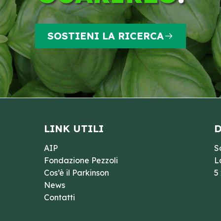
SOSTIENI LA RICERCA
LINK UTILI
D
AIP
S
Fondazione Pezzoli
L
Cos’è il Parkinson
5
News
Contatti