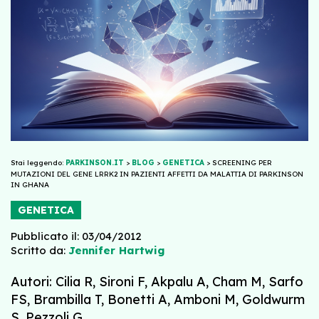
Stai leggendo:
PARKINSON.IT
>
BLOG
>
GENETICA
>
SCREENING PER
MUTAZIONI DEL GENE LRRK2 IN PAZIENTI AFFETTI DA MALATTIA DI PARKINSON
IN GHANA
GENETICA
Pubblicato il: 03/04/2012
Scritto da:
Jennifer Hartwig
Autori: Cilia R, Sironi F, Akpalu A, Cham M, Sarfo
FS, Brambilla T, Bonetti A, Amboni M, Goldwurm
S, Pezzoli G.