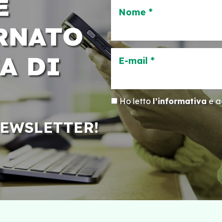
E
Nome *
RNATO
A DI
E-mail *
Ho letto
l’informativa
e ac
NEWSLETTER!