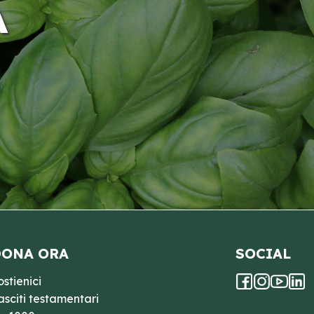
A
ONA ORA
SOCIAL
ostienici
asciti testamentari