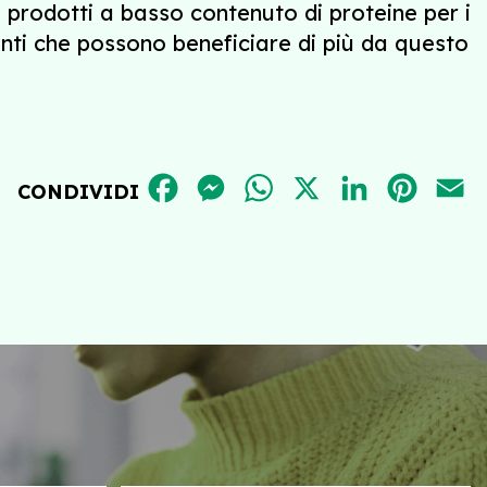
i prodotti a basso contenuto di proteine per i
enti che possono beneficiare di più da questo
FACEBOOK
MESSENGER
WHATSAPP
X
LINKEDIN
PINT
E
CONDIVIDI