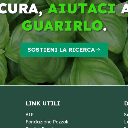
CURA,
AIUTACI
GUARIRLO
.
SOSTIENI LA RICERCA
LINK UTILI
D
AIP
S
Fondazione Pezzoli
L