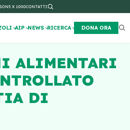
NSON
5 X 1000
CONTATTI
ZOLI
AIP
NEWS
RICERCA
DONA ORA
MI ALIMENTARI
ONTROLLATO
TIA DI