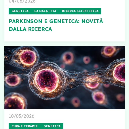
04/06/2026
GENETICA
LA MALATTIA
RICERCA SCIENTIFICA
PARKINSON E GENETICA: NOVITÀ
DALLA RICERCA
10/03/2026
CURA E TERAPIE
GENETICA