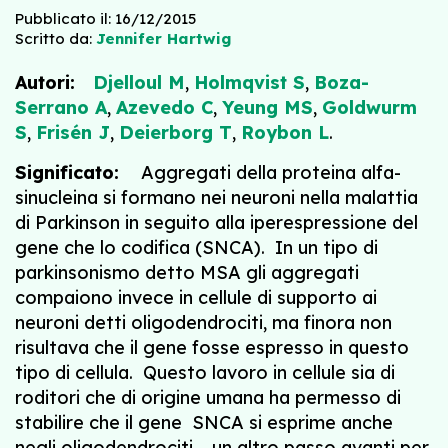
Pubblicato il: 16/12/2015
Scritto da:
Jennifer Hartwig
Autori:
Djelloul M
,
Holmqvist S
,
Boza-
Serrano A
,
Azevedo C
,
Yeung MS
,
Goldwurm
S
,
Frisén J
,
Deierborg T
,
Roybon L
.
Significato:
Aggregati della proteina alfa-
sinucleina si formano nei neuroni nella malattia
di Parkinson in seguito alla iperespressione del
gene che lo codifica (SNCA). In un tipo di
parkinsonismo detto MSA gli aggregati
compaiono invece in cellule di supporto ai
neuroni detti oligodendrociti, ma finora non
risultava che il gene fosse espresso in questo
tipo di cellula. Questo lavoro in cellule sia di
roditori che di origine umana ha permesso di
stabilire che il gene SNCA si esprime anche
negli oligodendrociti – un altro passo avanti per