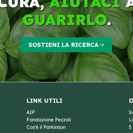
CURA,
AIUTACI
GUARIRLO
.
SOSTIENI LA RICERCA
LINK UTILI
D
AIP
S
Fondazione Pezzoli
L
Cos’è il Parkinson
5