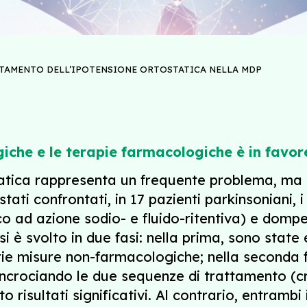
TAMENTO DELL’IPOTENSIONE ORTOSTATICA NELLA MDP
che e le terapie farmacologiche è in favore
tatica rappresenta un frequente problema, ma 
tati confrontati, in 17 pazienti parkinsoniani, i
co ad azione sodio- e fluido-ritentiva) e do
i è svolto in due fasi: nella prima, sono state
arie misure non-farmacologiche; nella seconda 
 incrociando le due sequenze di trattamento (c
risultati significativi. Al contrario, entrambi