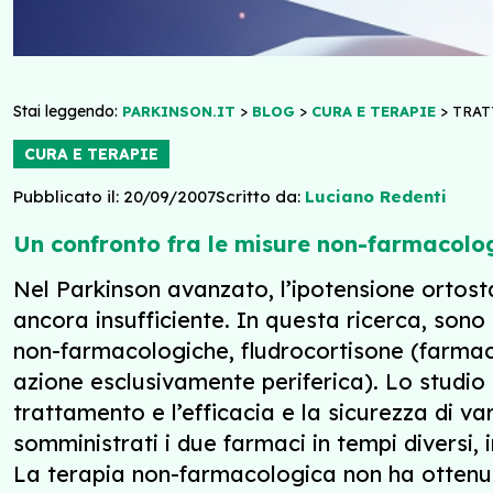
Stai leggendo:
>
>
>
PARKINSON.IT
BLOG
CURA E TERAPIE
TRAT
CURA E TERAPIE
Pubblicato il: 20/09/2007
Scritto da:
Luciano Redenti
Un confronto fra le misure non-farmacologi
Nel Parkinson avanzato, l’ipotensione ortos
ancora insufficiente. In questa ricerca, sono s
non-farmacologiche, fludrocortisone (farma
azione esclusivamente periferica). Lo studio s
trattamento e l’efficacia e la sicurezza di v
somministrati i due farmaci in tempi diversi,
La terapia non-farmacologica non ha ottenuto 