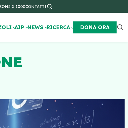
NSON
5 X 1000
CONTATTI
ZOLI
AIP
NEWS
RICERCA
DONA ORA
ONE