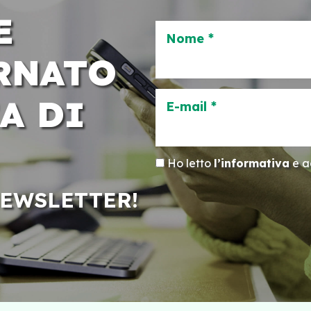
E
Nome *
RNATO
A DI
E-mail *
Ho letto
l’informativa
e ac
NEWSLETTER!