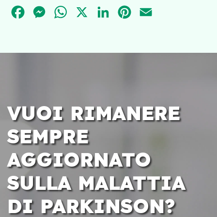
FACEBOOK
MESSENGER
WHATSAPP
X
LINKEDIN
PINTEREST
EMAIL
VUOI RIMANERE
SEMPRE
AGGIORNATO
SULLA MALATTIA
DI PARKINSON?