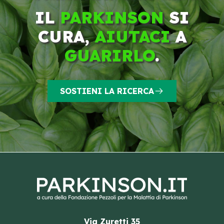
IL
PARKINSON
SI
CURA,
AIUTACI
A
GUARIRLO
.
SOSTIENI LA RICERCA
Via Zuretti 35