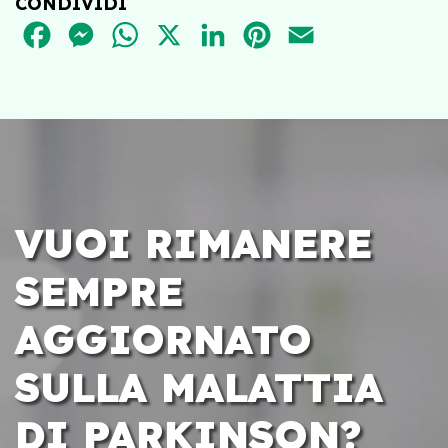
CONDIVIDI
FACEBOOK
MESSENGER
WHATSAPP
X
LINKEDIN
PINTEREST
EMAIL
VUOI RIMANERE
SEMPRE
AGGIORNATO
SULLA MALATTIA
DI PARKINSON?