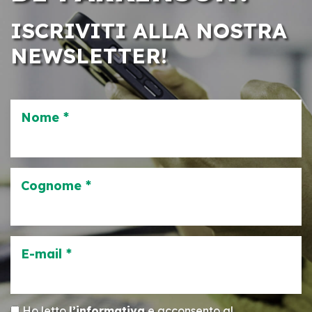
ISCRIVITI ALLA NOSTRA
NEWSLETTER!
Nome *
Cognome *
E-mail *
Ho letto
l’informativa
e acconsento al