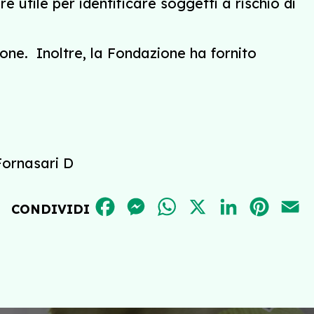
 utile per identificare soggetti a rischio di
one. Inoltre, la Fondazione ha fornito
 Fornasari D
FACEBOOK
MESSENGER
WHATSAPP
X
LINKEDIN
PINT
E
CONDIVIDI