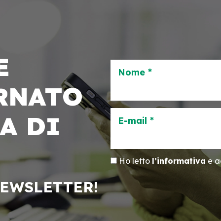
E
Nome *
RNATO
A DI
E-mail *
Ho letto
l’informativa
e ac
NEWSLETTER!