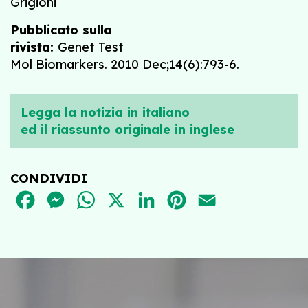
Grigioni
Pubblicato sulla
rivista:
Genet Test
Mol Biomarkers. 2010 Dec;14(6):793-6.
Legga la notizia in italiano
ed il riassunto originale in inglese
CONDIVIDI
FACEBOOK
MESSENGER
WHATSAPP
X
LINKEDIN
PINTEREST
EMAIL