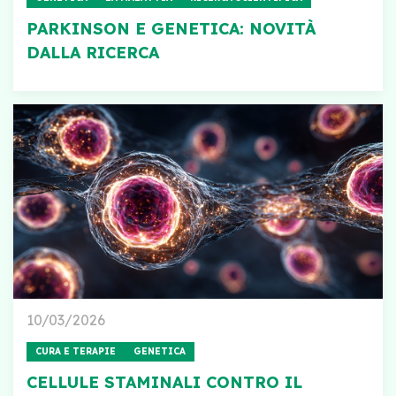
PARKINSON E GENETICA: NOVITÀ
DALLA RICERCA
10/03/2026
CURA E TERAPIE
GENETICA
CELLULE STAMINALI CONTRO IL