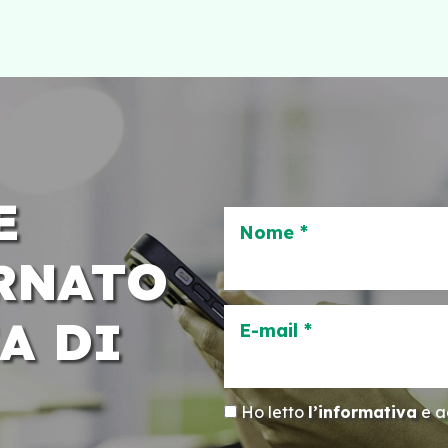
E
Nome *
RNATO
A DI
E-mail *
Ho letto
l’informativa
e ac