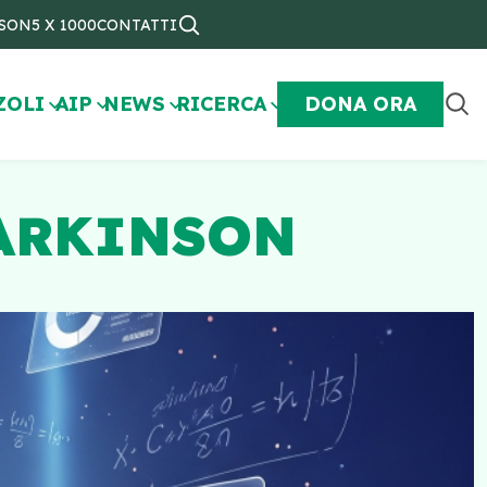
NSON
5 X 1000
CONTATTI
ZOLI
AIP
NEWS
RICERCA
DONA ORA
PARKINSON