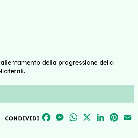
rallentamento della progressione della
laterali.
FACEBOOK
MESSENGER
WHATSAPP
X
LINKEDIN
PINT
E
CONDIVIDI