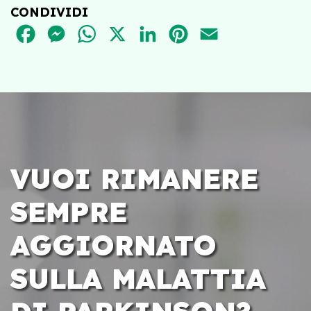
CONDIVIDI
FACEBOOK
MESSENGER
WHATSAPP
X
LINKEDIN
PINTEREST
EMAIL
VUOI RIMANERE
SEMPRE
AGGIORNATO
SULLA MALATTIA