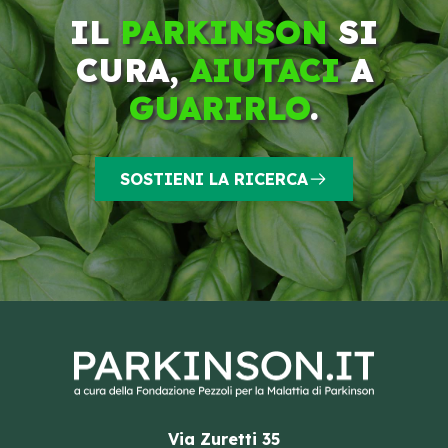
IL
PARKINSON
SI
CURA,
AIUTACI
A
GUARIRLO
.
SOSTIENI LA RICERCA
Via Zuretti 35