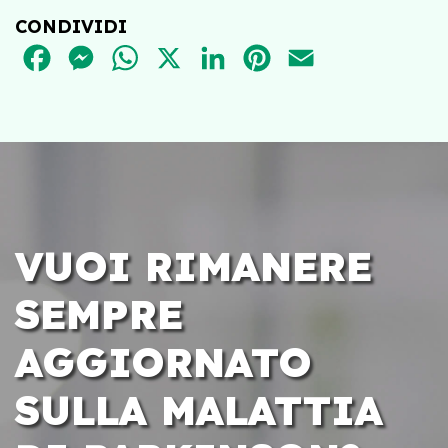
CONDIVIDI
FACEBOOK
MESSENGER
WHATSAPP
X
LINKEDIN
PINTEREST
EMAIL
VUOI RIMANERE
SEMPRE
AGGIORNATO
SULLA MALATTIA