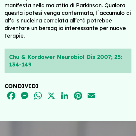
manifesta nella malattia di Parkinson. Qualora
questa ipotesi venga confermata, l´accumulo di
alfa-sinucleina correlata all’età potrebbe
diventare un bersaglio interessante per nuove
terapie.
Chu & Kordower Neurobiol Dis 2007; 25:
134-149
CONDIVIDI
FACEBOOK
MESSENGER
WHATSAPP
X
LINKEDIN
PINTEREST
EMAIL