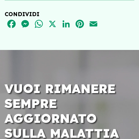
CONDIVIDI
FACEBOOK
MESSENGER
WHATSAPP
X
LINKEDIN
PINTEREST
EMAIL
VUOI RIMANERE
SEMPRE
AGGIORNATO
SULLA MALATTIA