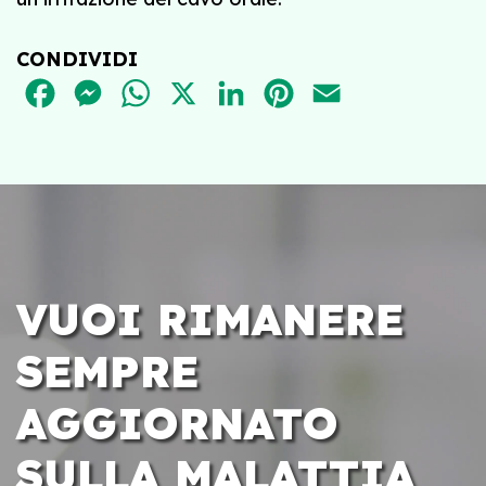
CONDIVIDI
FACEBOOK
MESSENGER
WHATSAPP
X
LINKEDIN
PINTEREST
EMAIL
VUOI RIMANERE
SEMPRE
AGGIORNATO
SULLA MALATTIA