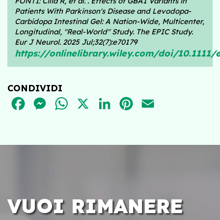
FONTI:
Cilia R, et al. . Effects of GBA1 Variants in
Patients With Parkinson's Disease and Levodopa-
Carbidopa Intestinal Gel: A Nation-Wide, Multicenter,
Longitudinal, "Real-World" Study. The EPIC Study.
Eur J Neurol. 2025 Jul;32(7):e70179
https://onlinelibrary.wiley.com/doi/10.1111/
CONDIVIDI
FACEBOOK
MESSENGER
WHATSAPP
X
LINKEDIN
PINTEREST
EMAIL
VUOI RIMANERE