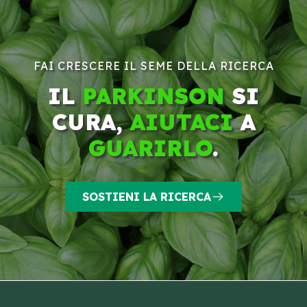
FAI CRESCERE IL SEME DELLA RICERCA
IL
PARKINSON
SI
CURA,
AIUTACI
A
GUARIRLO
.
SOSTIENI LA RICERCA