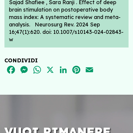
Sajad Shafiee , Sara Ranji . Effect of deep
brain stimulation on postoperative body
mass index: A systematic review and meta-
analysis. Neurosurg Rev. 2024 Sep
16;47(1):620. doi: 10.1007/s10143-024-02843-
w
CONDIVIDI
FACEBOOK
MESSENGER
WHATSAPP
X
LINKEDIN
PINTEREST
EMAIL
VUOI RIMANERE