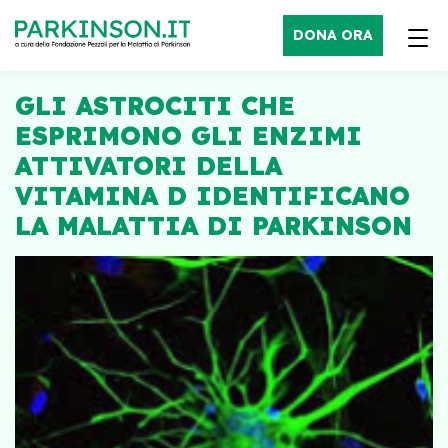
DONA ORA
GLI ASTROCITI CHE
ESPRIMONO GLI ENZIMI
ATTIVATORI DELLA
VITAMINA D IDENTIFICANO
LA MALATTIA DI PARKINSON