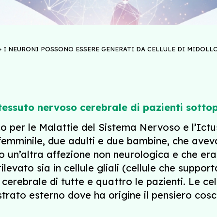
>
I NEURONI POSSONO ESSERE GENERATI DA CELLULE DI MIDOLL
tessuto nervoso cerebrale di pazienti sottop
ano per le Malattie del Sistema Nervoso e l’I
 femminile, due adulti e due bambine, che avev
 un’altra affezione non neurologica e che era
vato sia in cellule gliali (cellule che supporta
o cerebrale di tutte e quattro le pazienti. Le c
strato esterno dove ha origine il pensiero cos