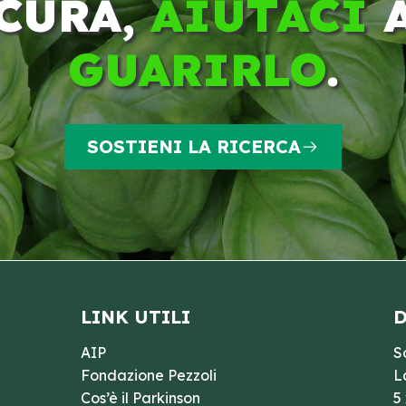
CURA,
AIUTACI
GUARIRLO
.
SOSTIENI LA RICERCA
LINK UTILI
D
AIP
S
Fondazione Pezzoli
L
Cos’è il Parkinson
5