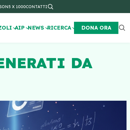
NSON
5 X 1000
CONTATTI
ZOLI
AIP
NEWS
RICERCA
DONA ORA
ENERATI DA