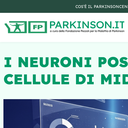
COS’È IL PARKINSON
CEN
I NEURONI POS
CELLULE DI MI