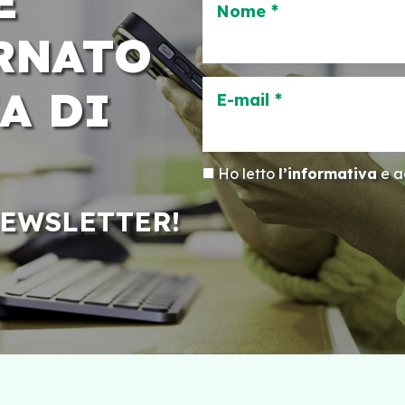
E
Nome *
RNATO
A DI
E-mail *
Ho letto
l’informativa
e ac
NEWSLETTER!