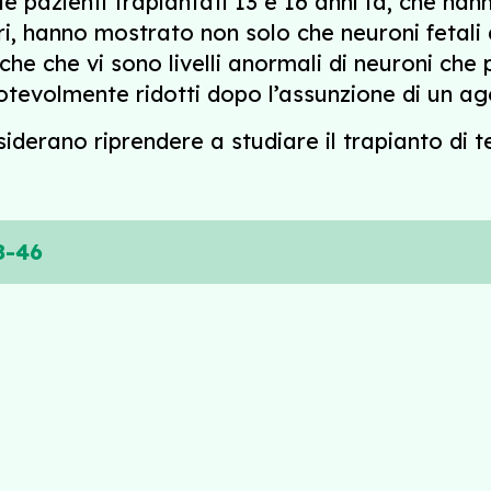
ue pazienti trapiantati 13 e 16 anni fa, che han
, hanno mostrato non solo che neuroni fetali 
che che vi sono livelli anormali di neuroni che
otevolmente ridotti dopo l’assunzione di un ago
siderano riprendere a studiare il trapianto di
8-46