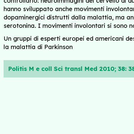
controllarlo: neuroimmagini del cervello di d
hanno sviluppato anche movimenti involontari
dopaminergici distrutti dalla malattia, ma an
serotonina. I movimenti involontari si sono n
Un gruppi di esperti europei ed americani de
la malattia di Parkinson
Politis M e coll Sci transl Med 2010; 38: 3