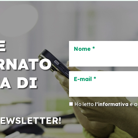
E
Nome *
RNATO
A DI
E-mail *
Ho letto
l’informativa
e ac
NEWSLETTER!