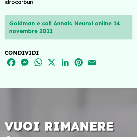
idrocarburi.
Goldman e coll Annals Neurol online 14
novembre 2011
CONDIVIDI
FACEBOOK
MESSENGER
WHATSAPP
X
LINKEDIN
PINTEREST
EMAIL
VUOI RIMANERE