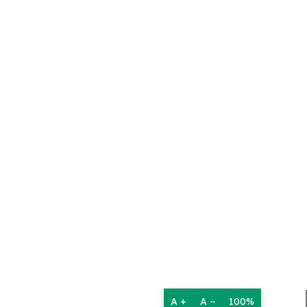
A +
A −
100%