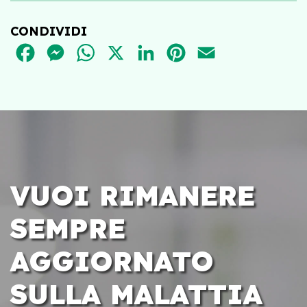
CONDIVIDI
FACEBOOK
MESSENGER
WHATSAPP
X
LINKEDIN
PINTEREST
EMAIL
VUOI RIMANERE
SEMPRE
AGGIORNATO
SULLA MALATTIA