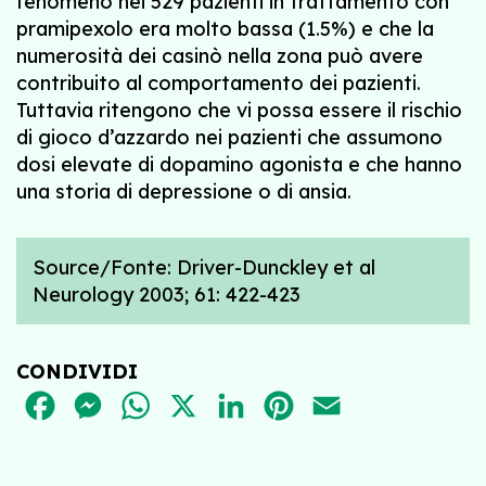
fenomeno nei 529 pazienti in trattamento con
pramipexolo era molto bassa (1.5%) e che la
numerosità dei casinò nella zona può avere
contribuito al comportamento dei pazienti.
Tuttavia ritengono che vi possa essere il rischio
di gioco d’azzardo nei pazienti che assumono
dosi elevate di dopamino agonista e che hanno
una storia di depressione o di ansia.
Source/Fonte: Driver-Dunckley et al
Neurology 2003; 61: 422-423
CONDIVIDI
FACEBOOK
MESSENGER
WHATSAPP
X
LINKEDIN
PINTEREST
EMAIL