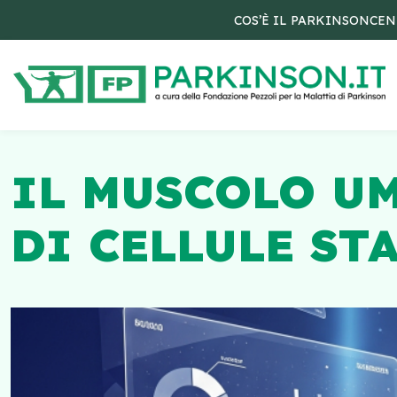
COS’È IL PARKINSON
CEN
IL MUSCOLO U
DI CELLULE ST