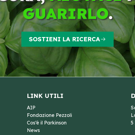
GUARIRLO
.
SOSTIENI LA RICERCA
LINK UTILI
D
AIP
S
Fondazione Pezzoli
L
Cos’è il Parkinson
5
News