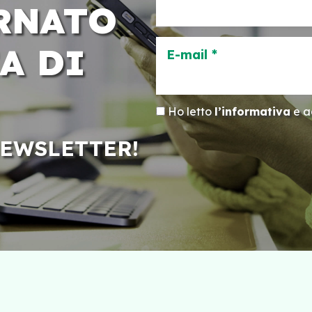
RNATO
A DI
E-mail *
Ho letto
l’informativa
e ac
NEWSLETTER!