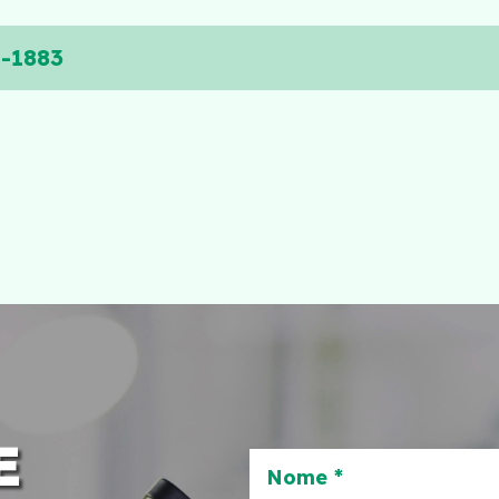
2-1883
E
Nome *