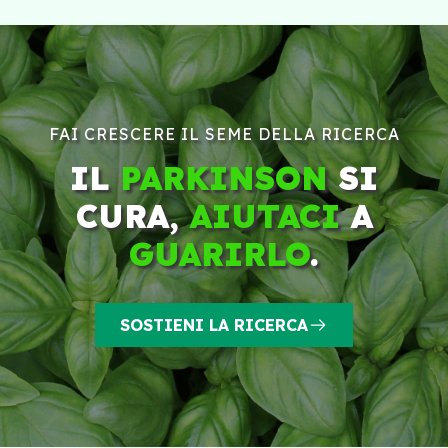
FAI CRESCERE IL SEME DELLA RICERCA
IL
PARKINSON
SI
CURA,
AIUTACI
A
GUARIRLO
.
SOSTIENI LA RICERCA