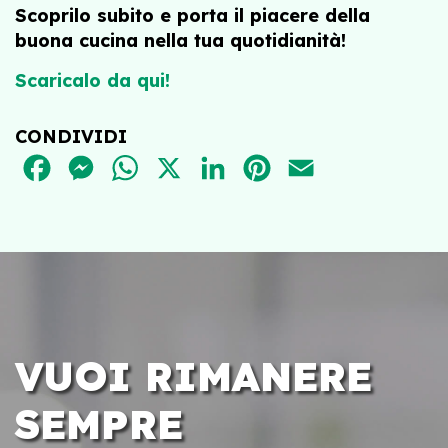
Scoprilo subito e porta il piacere della
buona cucina nella tua quotidianità!
Scaricalo da qui!
CONDIVIDI
FACEBOOK
MESSENGER
WHATSAPP
X
LINKEDIN
PINTEREST
EMAIL
VUOI RIMANERE
SEMPRE